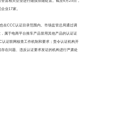
全县相关企业进行随摸排随处置。截至6月25日，
罚企业17家。
也在CCC认证目录范围内。市场监管总局通过调
致，属于电商平台推车产品冒用其他产品的认证证
C认证联网核查工作机制和要求；责令认证机构开
程存在问题、违反认证要求发证的机构进行严肃处