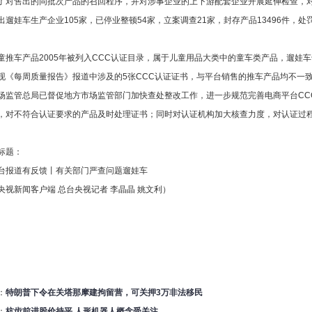
了对售出的同批次产品的召回程序，并对涉事企业的上下游配套企业开展延伸检查，对
出遛娃车生产企业105家，已停业整顿54家，立案调查21家，封存产品13496件，处
车产品2005年被列入CCC认证目录，属于儿童用品大类中的童车类产品，遛娃车
现《每周质量报告》报道中涉及的5张CCC认证证书，与平台销售的推车产品均不一
场监管总局已督促地方市场监管部门加快查处整改工作，进一步规范完善电商平台CC
，对不符合认证要求的产品及时处理证书；同时对认证机构加大核查力度，对认证过
题：
道有反馈丨有关部门严查问题遛娃车
新闻客户端 总台央视记者 李晶晶 姚文利）
：
特朗普下令在关塔那摩建拘留营，可关押3万非法移民
：
杭齿前进股价持平 人形机器人概念受关注