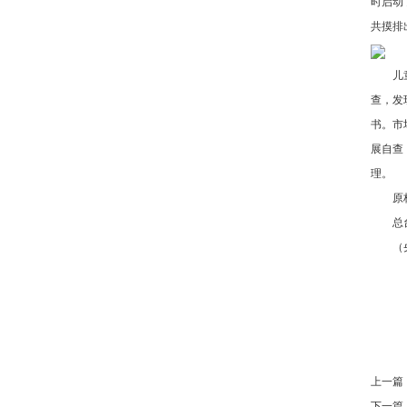
时启动
共摸排
儿童推
查，发
书。市
展自查
理。
原标
总台报
（央视
上一篇
下一篇