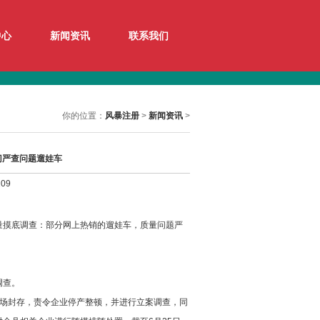
中心
新闻资讯
联系我们
你的位置：
风暴注册
>
新闻资讯
>
门严查问题遛娃车
09
摸底调查：部分网上热销的遛娃车，质量问题严
调查。
场封存，责令企业停产整顿，并进行立案调查，同